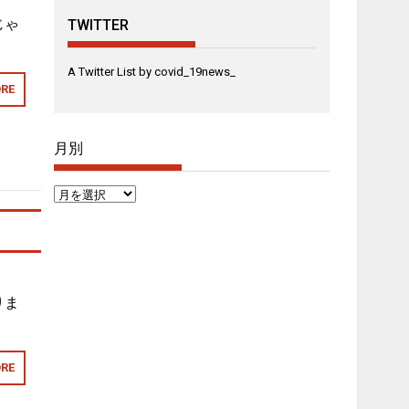
じゃ
TWITTER
A Twitter List by covid_19news_
RE
月別
月
別
りま
RE