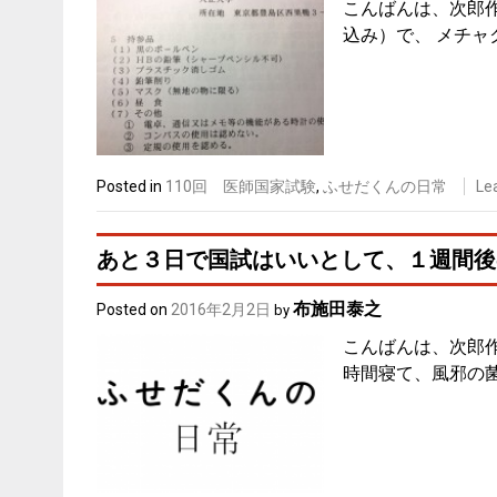
こんばんは、次郎
込み）で、 メチャ
Posted in
110回 医師国家試験
,
ふせだくんの日常
Le
あと３日で国試はいいとして、１週間後
布施田泰之
Posted on
2016年2月2日
by
こんばんは、次郎
時間寝て、風邪の菌