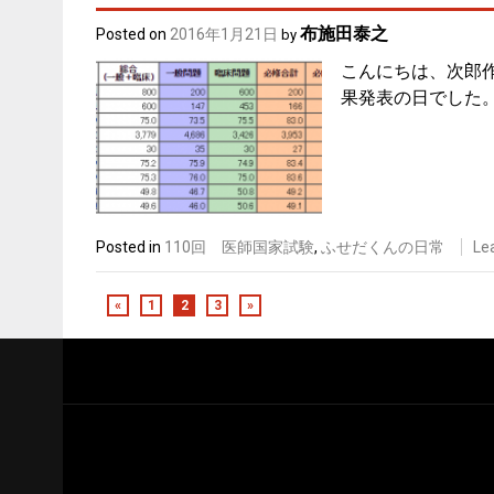
布施田泰之
Posted on
2016年1月21日
by
こんにちは、次郎作
果発表の日でした。
Posted in
110回 医師国家試験
,
ふせだくんの日常
Le
«
1
2
3
»