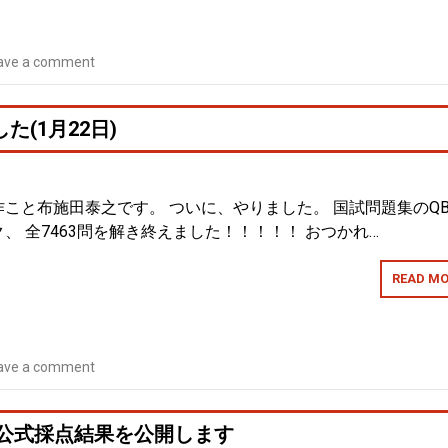
ave a comment
た(1月22日)
こと布施田泰之です。 ついに、やりました。 国試問題集のQ
、 全7463問を解き終えました！！！！！ おつかれ…
READ MO
ave a comment
試公式採点結果を公開します