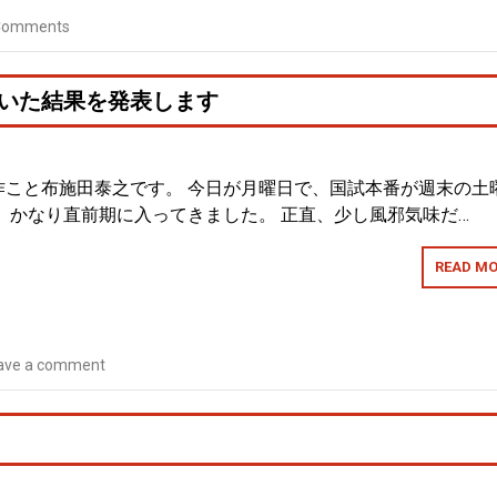
Comments
解いた結果を発表します
作こと布施田泰之です。 今日が月曜日で、国試本番が週末の土
 かなり直前期に入ってきました。 正直、少し風邪気味だ…
READ MO
ave a comment