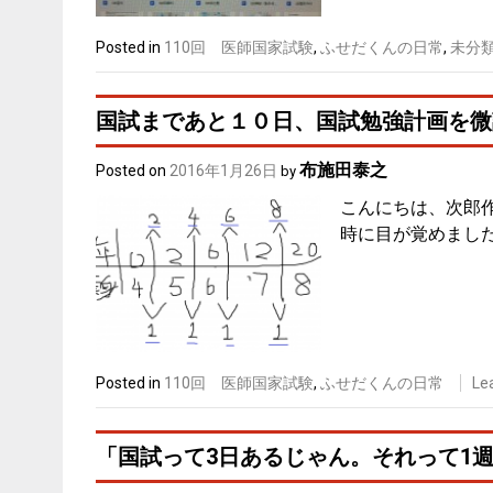
Posted in
110回 医師国家試験
,
ふせだくんの日常
,
未分
国試まであと１０日、国試勉強計画を微
布施田泰之
Posted on
2016年1月26日
by
こんにちは、次郎
時に目が覚めました
Posted in
110回 医師国家試験
,
ふせだくんの日常
Le
「国試って3日あるじゃん。それって1