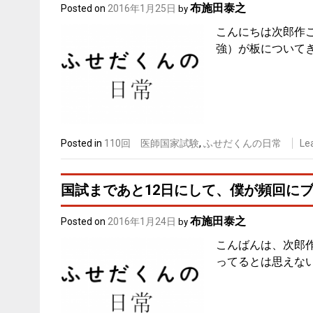
布施田泰之
Posted on
2016年1月25日
by
こんにちは次郎作
強）が板についてき
Posted in
110回 医師国家試験
,
ふせだくんの日常
Le
国試まであと12日にして、僕が頻回に
布施田泰之
Posted on
2016年1月24日
by
こんばんは、次郎作
ってるとは思えない