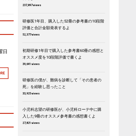
237,897 views
研修医1年目、購入した52冊の参考書の10段階
評価と合計金額発表するよ
52,377 views
初期研修1年目で購入した参考書60冊の感想と
曜日
オススメ度を10段階評価で書くよ
39,641 views
RE
研修医の僕が、難病を診断して「その患者の
死」を経験し思ったこと
33,925 views
小児科志望の研修医が、小児科ローテ中に購
入した9冊のオススメ参考書の感想書くよ
27,821 views