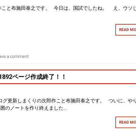
作こと布施田泰之です。 今日は、国試でしたね。 え、ウソ
READ MO
ave a comment
1892ページ作成終了！！
ブログ更新しまくりの次郎作こと布施田泰之です。 ついに、や
範囲のノートを作り終えました…
READ MO