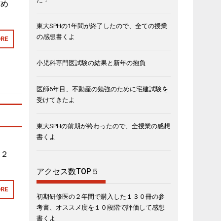
詰め
東大SPHの1年間が終了したので、全ての授業
の感想書くよ
RE
小児科専門医試験の結果と新年の抱負
医師6年目、不動産の勉強のために宅建試験を
受けてきたよ
東大SPHの前期が終わったので、全授業の感想
書くよ
１２
アクセス数TOP５
RE
初期研修医の２年間で購入した１３０冊の参
考書、オススメ度を１０段階で評価して感想
書くよ