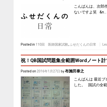
こんばんは、次郎
ないですよ笑 &n…
Posted in
110回 医師国家試験
,
ふせだくんの日常
Le
祝！QB国試問題集全範囲Wordノート計
布施田泰之
Posted on
2016年1月27日
by
こんばんは 最近
した。 国試の全