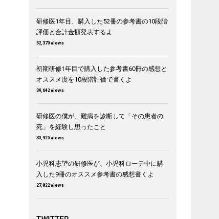
研修医1年目、購入した52冊の参考書の10段階
評価と合計金額発表するよ
52,379 views
初期研修1年目で購入した参考書60冊の感想と
オススメ度を10段階評価で書くよ
39,642 views
研修医の僕が、難病を診断して「その患者の
死」を経験し思ったこと
33,925 views
小児科志望の研修医が、小児科ローテ中に購
入した9冊のオススメ参考書の感想書くよ
27,822 views