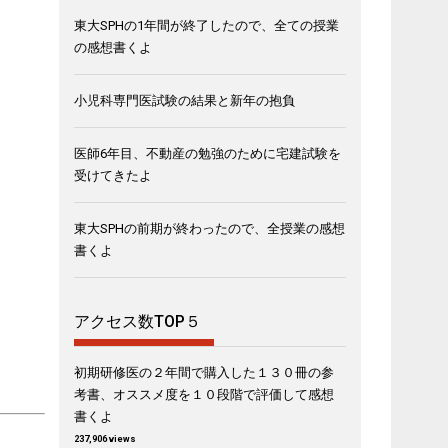
東大SPHの1年間が終了したので、全ての授業
の感想書くよ
小児科専門医試験の結果と新年の抱負
医師6年目、不動産の勉強のために宅建試験を
受けてきたよ
東大SPHの前期が終わったので、全授業の感想
書くよ
アクセス数TOP５
初期研修医の２年間で購入した１３０冊の参
考書、オススメ度を１０段階で評価して感想
書くよ
237,906 views