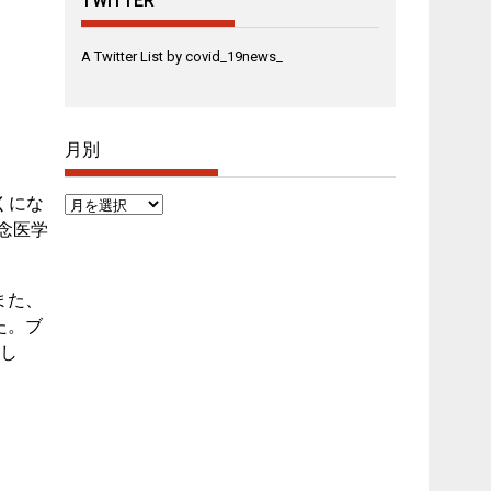
TWITTER
A Twitter List by covid_19news_
月別
くにな
月
記念医学
別
また、
た。ブ
まし