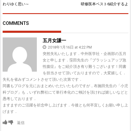
投
わりゆく思い～
研修医本ベスト6紹介するよ
稿
ナ
ビ
COMMENTS
ゲ
ー
シ
五月女謙一
ョ
2018年1月16日 at 4:22 PM
ン
突然失礼いたします．中外医学社・企画部の五月
女と申します．窪田先生の『ブラッシュアップ急
性腹症』をご紹介頂き有り難うございます！同書
を担当させて頂いておりますので，大変嬉しく．
失礼を省みずコメントさせて頂いた次第です．
同書もブログを元におまとめいただいたものですが，布施田先生の「小児
科ブログ」も，いずれ弊社にて単行本化のご検討を頂ければ嬉しいなどと
愚考しております．
ますますのご活躍を祈念申し上げます．今後とも何卒宜しくお願い申し上
げます．
返信