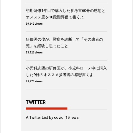
初期研修1年目で購入した参考書60冊の感想と
オススメ度を10段階評価で書くよ
39,642 views
研修医の僕が、難病を診断して「その患者の
死」を経験し思ったこと
33,926 views
小児科志望の研修医が、小児科ローテ中に購入
した9冊のオススメ参考書の感想書くよ
27,823 views
TWITTER
A Twitter List by covid_19news_