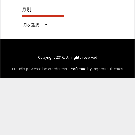
月別
月
別
Copyright 2016. All rights reserved
Proudly powered by WordPress
|
Profitmag by
Rigorous Themes