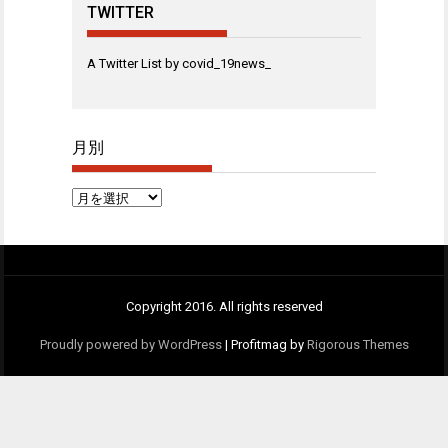
TWITTER
A Twitter List by covid_19news_
月別
月
別
Copyright 2016. All rights reserved
Proudly powered by WordPress
|
Profitmag by
Rigorous Themes