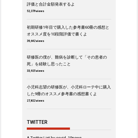
評価と合計金額発表するよ
52,379 views
初期研修1年目で購入した参考書60冊の感想と
オススメ度を10段階評価で書くよ
39,642 views
研修医の僕が、難病を診断して「その患者の
死」を経験し思ったこと
33,925 views
小児科志望の研修医が、小児科ローテ中に購入
した9冊のオススメ参考書の感想書くよ
27,822 views
TWITTER
A Twitter List by covid_19news_