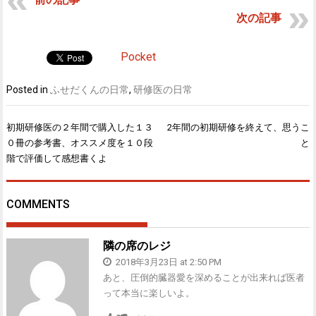
次の記事
Pocket
Posted in
ふせだくんの日常
,
研修医の日常
初期研修医の２年間で購入した１３
2年間の初期研修を終えて、思うこ
投
０冊の参考書、オススメ度を１０段
と
稿
階で評価して感想書くよ
ナ
ビ
ゲ
COMMENTS
ー
シ
ョ
隣の席のレジ
ン
2018年3月23日 at 2:50 PM
あと、圧倒的臓器愛を深めることが出来れば医者
って本当に楽しいよ。