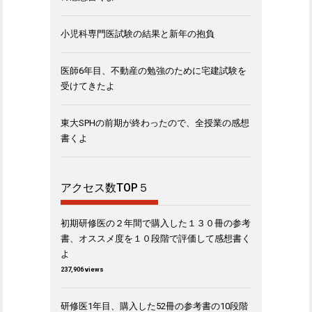
小児科専門医試験の結果と新年の抱負
医師6年目、不動産の勉強のために宅建試験を
受けてきたよ
東大SPHの前期が終わったので、全授業の感想
書くよ
アクセス数TOP５
初期研修医の２年間で購入した１３０冊の参考
書、オススメ度を１０段階で評価して感想書く
よ
237,906 views
研修医1年目、購入した52冊の参考書の10段階