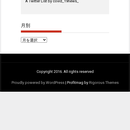
A Twitter List by covid_19news_
月別
月
別
Copyright 2016. All rights reserved
Proudly powered by WordPress
|
Profitmag by
Rigorous Themes