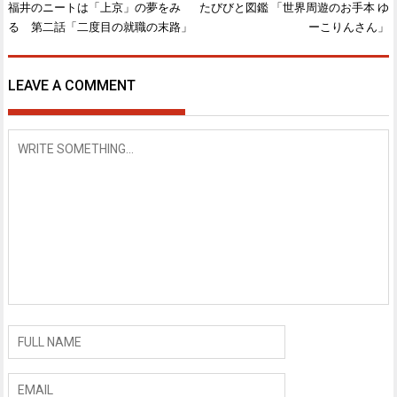
福井のニートは「上京」の夢をみ
たびびと図鑑 「世界周遊のお手本 ゆ
投
る 第二話「二度目の就職の末路」
ーこりんさん」
稿
ナ
ビ
LEAVE A COMMENT
ゲ
ー
シ
ョ
ン