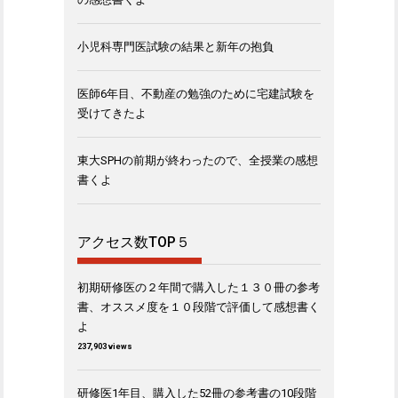
小児科専門医試験の結果と新年の抱負
医師6年目、不動産の勉強のために宅建試験を
受けてきたよ
東大SPHの前期が終わったので、全授業の感想
書くよ
アクセス数TOP５
初期研修医の２年間で購入した１３０冊の参考
書、オススメ度を１０段階で評価して感想書く
よ
237,903 views
研修医1年目、購入した52冊の参考書の10段階