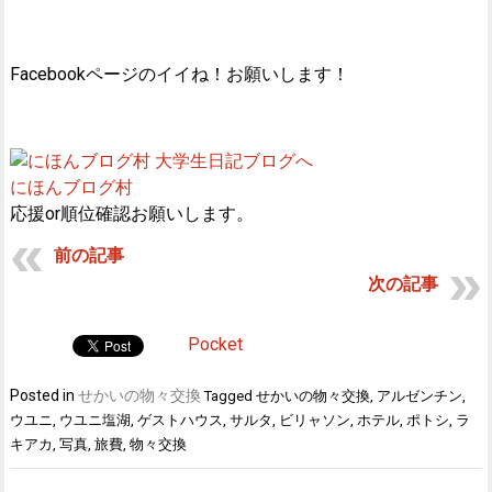
Facebookページのイイね！お願いします！
にほんブログ村
応援or順位確認お願いします。
前の記事
次の記事
Pocket
Posted in
せかいの物々交換
Tagged
せかいの物々交換
,
アルゼンチン
,
ウユニ
,
ウユニ塩湖
,
ゲストハウス
,
サルタ
,
ビリャソン
,
ホテル
,
ポトシ
,
ラ
キアカ
,
写真
,
旅費
,
物々交換