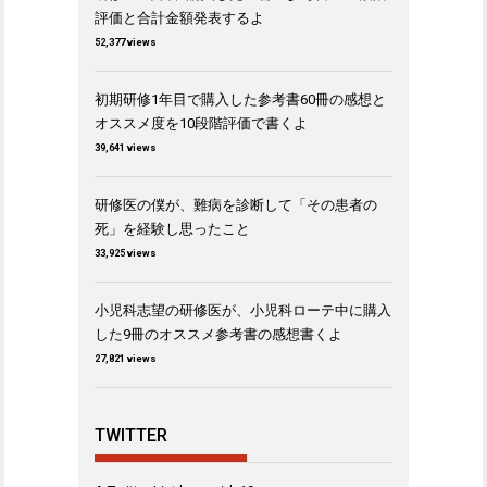
評価と合計金額発表するよ
52,377 views
初期研修1年目で購入した参考書60冊の感想と
オススメ度を10段階評価で書くよ
39,641 views
研修医の僕が、難病を診断して「その患者の
死」を経験し思ったこと
33,925 views
小児科志望の研修医が、小児科ローテ中に購入
した9冊のオススメ参考書の感想書くよ
27,821 views
TWITTER