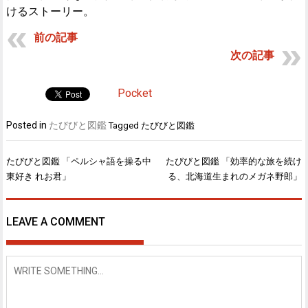
けるストーリー。
前の記事
次の記事
Pocket
Posted in
たびびと図鑑
Tagged
たびびと図鑑
たびびと図鑑 「ペルシャ語を操る中
たびびと図鑑 「効率的な旅を続け
投
東好き れお君」
る、北海道生まれのメガネ野郎」
稿
ナ
ビ
LEAVE A COMMENT
ゲ
ー
シ
ョ
ン