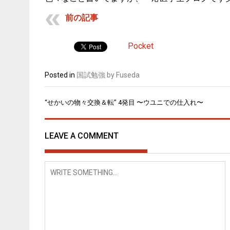
前の記事
Pocket
Posted in
国試勉強 by Fuseda
“せかいの物々交換＆転” 4発目 〜ウユニでの仕入れ〜
投
稿
ナ
LEAVE A COMMENT
ビ
ゲ
ー
シ
ョ
ン