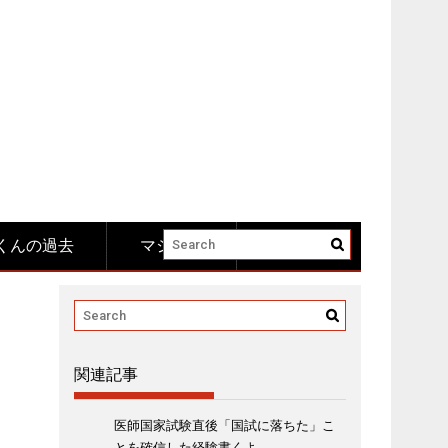
くんの過去
マジメ系
関連記事
医師国家試験直後「国試に落ちた」こ
とを確信した経験書くよ