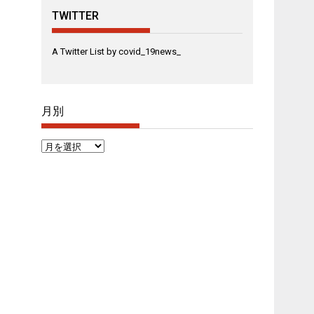
TWITTER
A Twitter List by covid_19news_
月別
月
別