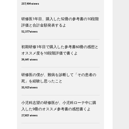
237,904 views
研修医1年目、購入した52冊の参考書の10段階
評価と合計金額発表するよ
52,377 views
初期研修1年目で購入した参考書60冊の感想と
オススメ度を10段階評価で書くよ
39,641 views
研修医の僕が、難病を診断して「その患者の
死」を経験し思ったこと
33,925 views
小児科志望の研修医が、小児科ローテ中に購
入した9冊のオススメ参考書の感想書くよ
27,821 views