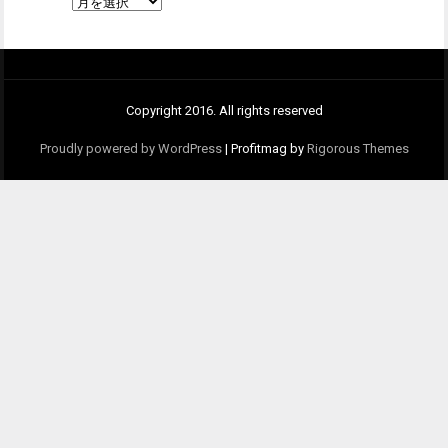
月
別
Copyright 2016. All rights reserved
Proudly powered by WordPress
|
Profitmag by
Rigorous Themes