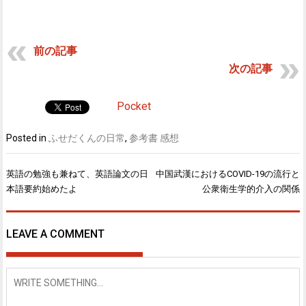
前の記事
次の記事
Pocket
Posted in
ふせだくんの日常
,
参考書 感想
英語の勉強も兼ねて、英語論文の日
中国武漢におけるCOVID-19の流行と
投
本語要約始めたよ
公衆衛生学的介入の関係
稿
ナ
ビ
LEAVE A COMMENT
ゲ
ー
シ
ョ
ン