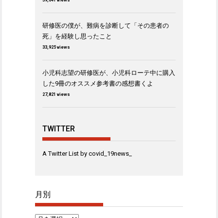
39,641 views
研修医の僕が、難病を診断して「その患者の
死」を経験し思ったこと
33,925 views
小児科志望の研修医が、小児科ローテ中に購入
した9冊のオススメ参考書の感想書くよ
27,821 views
TWITTER
A Twitter List by covid_19news_
月別