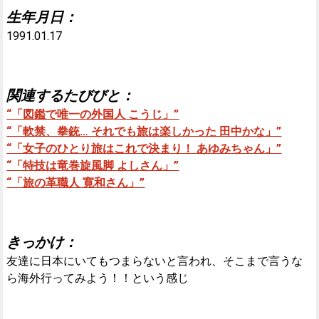
生年月日：
1991.01.17
関連するたびびと：
“「図鑑で唯一の外国人 こうじ」”
“「軟禁、拳銃… それでも旅は楽しかった 田中かな」”
“「女子のひとり旅はこれで決まり！ あゆみちゃん」”
“「特技は竜巻旋風脚 よしさん」”
“「旅の革職人 寛和さん」”
きっかけ：
友達に日本にいてもつまらないと言われ、そこまで言うな
ら海外行ってみよう！！という感じ