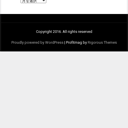
月
別
Copyright 2016. All rights reserved
Proudly powered by WordPress
|
Profitmag by
Rigorous Themes