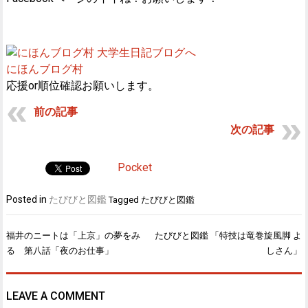
にほんブログ村
応援or順位確認お願いします。
前の記事
次の記事
Pocket
Posted in
たびびと図鑑
Tagged
たびびと図鑑
福井のニートは「上京」の夢をみ
たびびと図鑑 「特技は竜巻旋風脚 よ
投
る 第八話「夜のお仕事」
しさん」
稿
ナ
ビ
LEAVE A COMMENT
ゲ