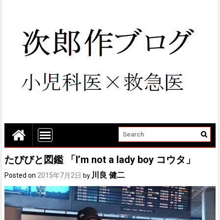
たびびと図鑑 「I’m not a lady boy コウタ」
川良 健二
Posted on
2015年7月2日
by